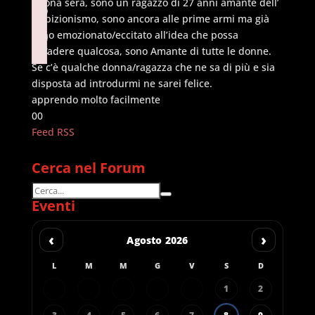
Buona sera, sono un ragazzo di 27 anni amante dell’
p
esibizionismo, sono ancora alle prime armi ma già
li
sono emozionato/eccitato all’idea che possa
n
k
accadere qualcosa, sono Amante di tutte le donne.
Failed to initialize plugin: wplink
Se c’è qualche donna/ragazza che ne sa di più e sia
disposta ad introdurmi ne sarei felice.
apprendo molto facilmente
Fai
Fai
0
0
clic
clic
Feed RSS
per
per
pollice
pollice
Cerca nel Forum
in
in
basso.
alto.
Eventi
‹
›
Agosto 2026
L
M
M
G
V
S
D
1
2