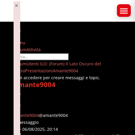
×
F
a
il
e
d
t
o
Menu
i
Navigazione
Forum
Attività
n
forum
it
Forum
Forum
Utenti ILO: (Forum) Il Lato Oscuro del
i
breadcrumbs
Sesso
a
Presentazioni
Amante9004
li
-
Devi accedere per creare messaggi e topic.
z
Amante9004
Sei
e
qui:
p
l
u
g
Amante9004
@amante9004
i
1 messaggio
n
:
#1
· 06/08/2025, 20:14
w