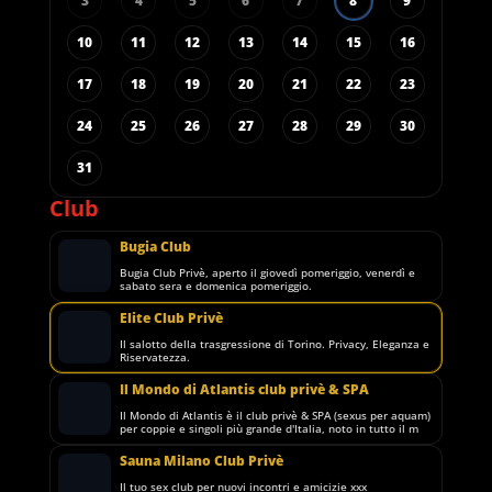
3
4
5
6
7
8
9
10
11
12
13
14
15
16
17
18
19
20
21
22
23
24
25
26
27
28
29
30
31
Club
Bugia Club
Bugia Club Privè, aperto il giovedì pomeriggio, venerdì e
sabato sera e domenica pomeriggio.
Elite Club Privè
Il salotto della trasgressione di Torino. Privacy, Eleganza e
Riservatezza.
Il Mondo di Atlantis club privè & SPA
Il Mondo di Atlantis è il club privè & SPA (sexus per aquam)
per coppie e singoli più grande d'Italia, noto in tutto il m
Sauna Milano Club Privè
Il tuo sex club per nuovi incontri e amicizie xxx