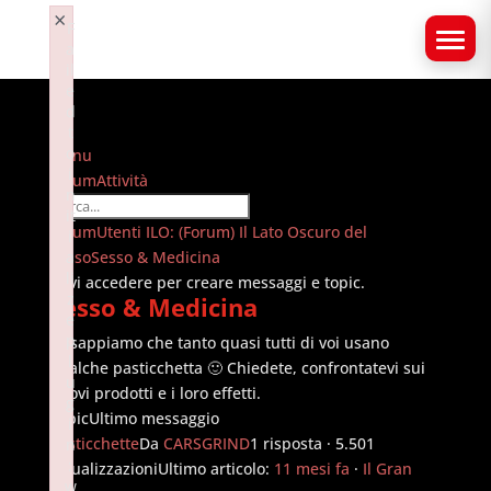
×
F
a
il
e
d
t
o
Menu
i
Navigazione
Forum
Attività
n
forum
it
Forum
Forum
Utenti ILO: (Forum) Il Lato Oscuro del
i
breadcrumbs
Sesso
a
Sesso & Medicina
li
-
Devi accedere per creare messaggi e topic.
z
Sesso & Medicina
Sei
e
qui:
p
Lo sappiamo che tanto quasi tutti di voi usano
l
qualche pasticchetta 🙂 Chiedete, confrontatevi sui
u
nuovi prodotti e i loro effetti.
g
Topic
Ultimo messaggio
i
Pasticchette
Da
CARSGRIND
1 risposta · 5.501
n
:
Visualizzazioni
Ultimo articolo:
11 mesi fa
·
Il Gran
w