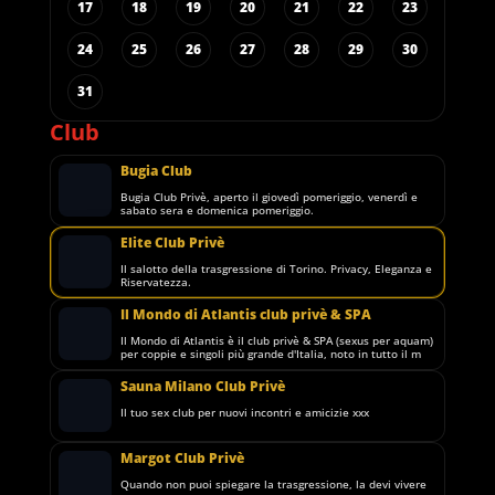
17
18
19
20
21
22
23
24
25
26
27
28
29
30
31
Club
Bugia Club
Bugia Club Privè, aperto il giovedì pomeriggio, venerdì e
sabato sera e domenica pomeriggio.
Elite Club Privè
Il salotto della trasgressione di Torino. Privacy, Eleganza e
Riservatezza.
Il Mondo di Atlantis club privè & SPA
Il Mondo di Atlantis è il club privè & SPA (sexus per aquam)
per coppie e singoli più grande d'Italia, noto in tutto il m
Sauna Milano Club Privè
Il tuo sex club per nuovi incontri e amicizie xxx
Margot Club Privè
Quando non puoi spiegare la trasgressione, la devi vivere