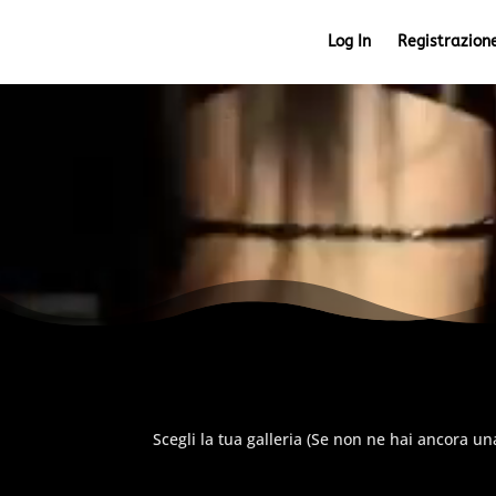
Log In
Registrazion
Video
Player
Scegli la tua galleria (Se non ne hai ancora u