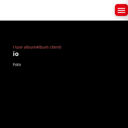
I tuoi album
Album Utenti
io
Foto