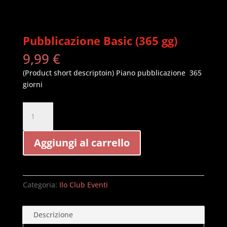
Pubblicazione Basic (365 gg)
9,99
€
(Product short descriptoin) Piano pubblicazione 365
giorni
Pubblicazione
Basic
(365
Aggiungi al carrello
gg)
quantità
Categoria:
Ilo Club Eventi
Descrizione