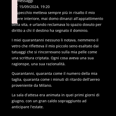
15 messaggi
p
#1
· 15/09/2024, 19:20
li
Lo specchio metteva sempre più in risalto il mio
n
essere interiore, mai domo dinanzi all’appiattimento
k
della vita, e urlando reclamava lo spazio dovuto per
Failed to initialize plugin: wplink
diritto a chi il destino ha segnato il dominio.
I miei quarantanni nessuno li notava, nemmeno il
vetro che rifletteva il mio piccolo seno esaltato dai
tatuaggi che si rincorrevano sulla mia pelle come
una scrittura criptata. Ogni cosa aveva una sua
ragionspe, una sua razionalità.
Quarantanni, quaranta come il numero della mia
taglia, quaranta come i minuti di ritardo dell’aereo
proveniente da Milano.
La sala d’attesa era animata in quei primi giorni di
giugno, con un gran caldo sopraggiunto ad
anticipare l’estate.