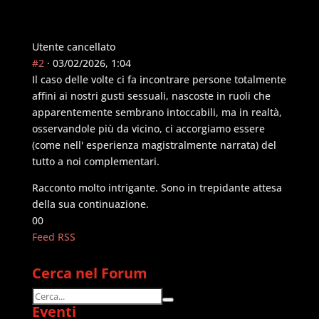
basso.
alto.
Utente cancellato
#2
· 03/02/2026, 1:04
Il caso delle volte ci fa incontrare persone totalmente
affini ai nostri gusti sessuali, nascoste in ruoli che
apparentemente sembrano intoccabili, ma in realtà,
osservandole più da vicino, ci accorgiamo essere
(come nell' esperienza magistralmente narrata) del
tutto a noi complementari.
Racconto molto intrigante. Sono in trepidante attesa
della sua continuazione.
Fai
Fai
0
0
clic
clic
Feed RSS
per
per
pollice
pollice
Cerca nel Forum
in
in
basso.
alto.
Eventi