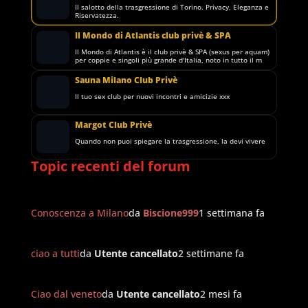
Il salotto della trasgressione di Torino. Privacy, Eleganza e
Riservatezza.
Il Mondo di Atlantis club privè & SPA
Il Mondo di Atlantis è il club privè & SPA (sexus per aquam)
per coppie e singoli più grande d'Italia, noto in tutto il m
Sauna Milano Club Privè
Il tuo sex club per nuovi incontri e amicizie xxx
Margot Club Privè
Quando non puoi spiegare la trasgressione, la devi vivere
Topic recenti del forum
Conoscenza a Milano
da
Biscione999
1 settimana fa
ciao a tutti
da
Utente cancellato
2 settimane fa
Ciao dal veneto
da
Utente cancellato
2 mesi fa