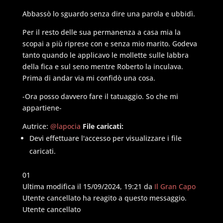
Abbassò lo sguardo senza dire una parola e ubbidì.
Per il resto delle sua permanenza a casa mia la
scopai a più riprese con e senza mio marito. Godeva
tanto quando le applicavo le mollette sulle labbra
della fica e sul seno mentre Roberto la inculava.
Prima di andar via mi confidò una cosa.
-Ora posso davvero fare il tatuaggio. So che mi
appartiene-
Autrice:
@lapocia
File caricati:
Devi effettuare l'accesso per visualizzare i file
caricati.
Fai
Fai
0
1
clic
clic
Ultima modifica il 15/09/2024, 19:21 da
Il Gran Capo
per
per
Utente cancellato ha reagito a questo messaggio.
pollice
pollice
Utente cancellato
in
in