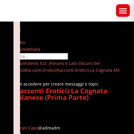
×
F
a
il
e
d
t
o
Menu
i
Navigazione
Forum
Attività
n
forum
it
Forum
Forum
Utenti ILO: (Forum) Il Lato Oscuro del
i
breadcrumbs
Sesso
a
Racconti Erotici
(Racconti Erotici) La Cognata Mil
li
-
…
z
Sei
Devi accedere per creare messaggi e topic.
e
(Racconti Erotici) La Cognata
qui:
p
Milanese (Prima Parte)
l
u
g
i
n
:
Il Gran Capo
@admadm
w