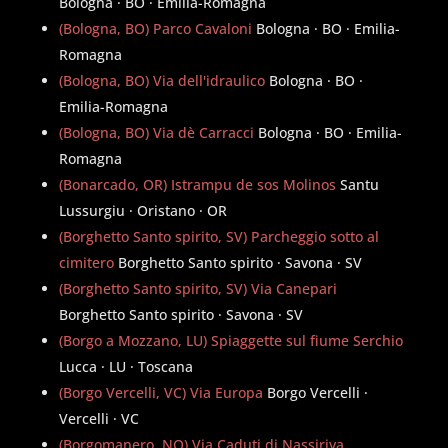
Bologna · BO · Emilia-Romagna
(Bologna, BO) Parco Cavaloni
Bologna · BO · Emilia-
Romagna
(Bologna, BO) Via dell'idraulico
Bologna · BO ·
Emilia-Romagna
(Bologna, BO) Via dè Carracci
Bologna · BO · Emilia-
Romagna
(Bonarcado, OR) Istrampu de sos Molinos
Santu
Lussurgiu · Oristano · OR
(Borghetto Santo spirito, SV) Parcheggio sotto al
cimitero
Borghetto Santo spirito · Savona · SV
(Borghetto Santo spirito, SV) Via Canepari
Borghetto Santo spirito · Savona · SV
(Borgo a Mozzano, LU) Spiaggette sul fiume Serchio
Lucca · LU · Toscana
(Borgo Vercelli, VC) Via Europa
Borgo Vercelli ·
Vercelli · VC
(Borgomanero, NO) Via Caduti di Nassiriya