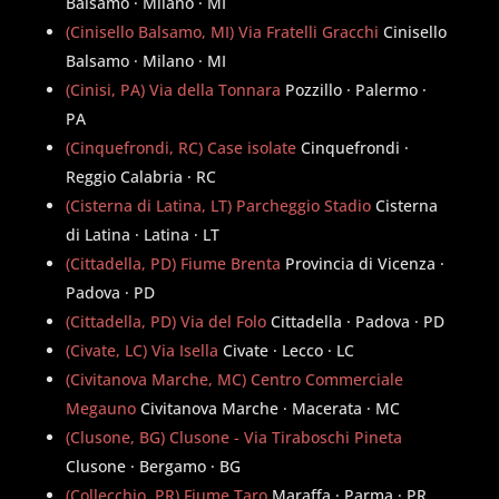
Balsamo · Milano · MI
(Cinisello Balsamo, MI) Via Fratelli Gracchi
Cinisello
Balsamo · Milano · MI
(Cinisi, PA) Via della Tonnara
Pozzillo · Palermo ·
PA
(Cinquefrondi, RC) Case isolate
Cinquefrondi ·
Reggio Calabria · RC
(Cisterna di Latina, LT) Parcheggio Stadio
Cisterna
di Latina · Latina · LT
(Cittadella, PD) Fiume Brenta
Provincia di Vicenza ·
Padova · PD
(Cittadella, PD) Via del Folo
Cittadella · Padova · PD
(Civate, LC) Via Isella
Civate · Lecco · LC
(Civitanova Marche, MC) Centro Commerciale
Megauno
Civitanova Marche · Macerata · MC
(Clusone, BG) Clusone - Via Tiraboschi Pineta
Clusone · Bergamo · BG
(Collecchio, PR) Fiume Taro
Maraffa · Parma · PR