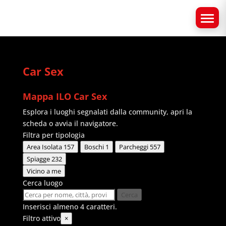
Car Sex
Mappa ILO Car Sex
Esplora i luoghi segnalati dalla community, apri la
scheda o avvia il navigatore.
Filtra per tipologia
Area Isolata
157
Boschi
1
Parcheggi
557
Spiagge
232
Vicino a me
Cerca luogo
Cerca
Inserisci almeno 4 caratteri.
Filtro attivo
×