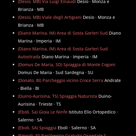
(Desio, MB) Via Luigi Einaudi
Desio · Monza e
Brianza · MB
(Desio, MB) Viale degli Artigiani
Desio · Monza e
Brianza · MB
(Diano Marina, IM) Area di Sosta Gorleri Sud
Diano
Marina · Imperia · IM
(Diano Marina, IM) Area di Sosta Gorleri Sud
Autostrada
Diano Marina · Imperia · IM
(Domus De Maria, SD) Spiaggia di Monte Cogoni
Domus De Maria · Sud Sardegna · SU
(Donato, BI) Parcheggio vicino Croce Serra
Andrate
· Biella · BI
(Duino-Aurisina, TS) Spiaggia Naturista
Duino-
Aurisina · Trieste · TS
(Eboli, Sa) Gioia Le Ninfe
Istituto Elio Ortopedico ·
Salerno · SA
(Eboli, SA) Spiaggia
Eboli · Salerno · SA
(Empoli, FI) Parcheggio Gratuito Ospedale S.