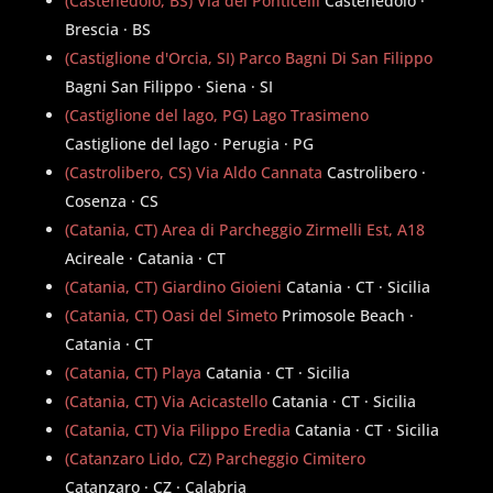
(Castenedolo, BS) Via dei Ponticelli
Castenedolo ·
Brescia · BS
(Castiglione d'Orcia, SI) Parco Bagni Di San Filippo
Bagni San Filippo · Siena · SI
(Castiglione del lago, PG) Lago Trasimeno
Castiglione del lago · Perugia · PG
(Castrolibero, CS) Via Aldo Cannata
Castrolibero ·
Cosenza · CS
(Catania, CT) Area di Parcheggio Zirmelli Est, A18
Acireale · Catania · CT
(Catania, CT) Giardino Gioieni
Catania · CT · Sicilia
(Catania, CT) Oasi del Simeto
Primosole Beach ·
Catania · CT
(Catania, CT) Playa
Catania · CT · Sicilia
(Catania, CT) Via Acicastello
Catania · CT · Sicilia
(Catania, CT) Via Filippo Eredia
Catania · CT · Sicilia
(Catanzaro Lido, CZ) Parcheggio Cimitero
Catanzaro · CZ · Calabria