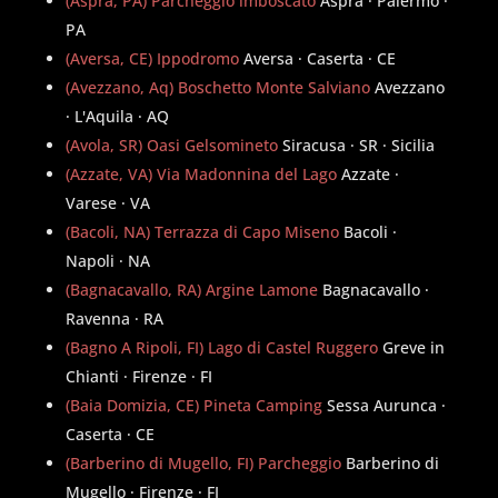
(Aspra, PA) Parcheggio imboscato
Aspra · Palermo ·
PA
(Aversa, CE) Ippodromo
Aversa · Caserta · CE
(Avezzano, Aq) Boschetto Monte Salviano
Avezzano
· L'Aquila · AQ
(Avola, SR) Oasi Gelsomineto
Siracusa · SR · Sicilia
(Azzate, VA) Via Madonnina del Lago
Azzate ·
Varese · VA
(Bacoli, NA) Terrazza di Capo Miseno
Bacoli ·
Napoli · NA
(Bagnacavallo, RA) Argine Lamone
Bagnacavallo ·
Ravenna · RA
(Bagno A Ripoli, FI) Lago di Castel Ruggero
Greve in
Chianti · Firenze · FI
(Baia Domizia, CE) Pineta Camping
Sessa Aurunca ·
Caserta · CE
(Barberino di Mugello, FI) Parcheggio
Barberino di
Mugello · Firenze · FI