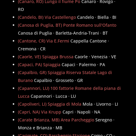
(Canaro, RO) Lungo il fiume Po
Canaro · Rovigo ·
RO
(Candelo, BI) Via Castellengo
Candelo · Biella · BI
(Canosa di Puglia, BT) Ponte Romano sull'Ofanto
Canosa di Puglia · Barletta-Andria-Trani · BT
(Cantone, CR) Via E.Fermi
Cappella Cantone ·
Cremona · CR
(Caorle, VE) Spiagga Brussa
Caorle · Venezia · VE
(Capaci, PA) Spiaggia
Capaci · Palermo · PA
(Capalbio, GR) Spiaggia Riserva Statale Lago di
Burano
Capalbio · Grosseto · GR
(Capannori, LU) 100 fattorie Romane della piana di
Lucca
Capannori · Lucca · LU
(Capoliveri, LI) Spiaggia di Mola
Mola · Livorno · LI
(Capri, NA) Via Krupp
Capri · Napoli · NA
(Carate Brianza, MB) Area Parcheggio
Seregno ·
Monza e Brianza · MB
(Carimate, CO) Parcheggio Stazione
Como · CO ·