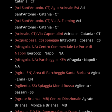
Catania · CT
(Aci Sant'Antonio, CT) Agip Acireale Est
Aci
Sant'Antonio · Catania · CT
(Aci Sant'Antonio, CT) Via A. Fleming
Aci
Sant'Antonio · Catania · CT
(Acireale, CT) Via Capomulini
Acireale · Catania · CT
(Acquappesa, CS) Spiaggia
Intavolata · Cosenza · CS
(Afragola, NA) Centro Commerciale Le Porte di
Napoli
Ipercoop · Napoli · NA
(Afragola, NA) Parcheggio IKEA
Afragola · Napoli ·
NA
(Agira, EN) Area di Parcheggio Santa Barbara
Agira
· Enna · EN
(Aglientu, SS) Spiaggia Monti Russu
Aglientu ·
Sassari · SS
(Agrate Brianza, MB) Centro Direzionale
Agrate
Brianza · Monza e Brianza · MB
(Alassio, SV) Str. Romana Santa Croce
Alassio ·