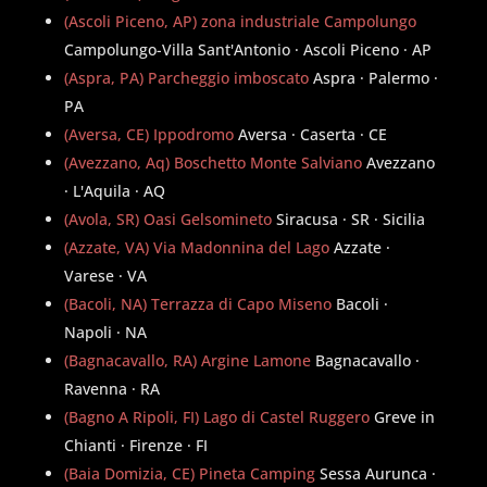
(Ascoli Piceno, AP) zona industriale Campolungo
Campolungo-Villa Sant'Antonio · Ascoli Piceno · AP
(Aspra, PA) Parcheggio imboscato
Aspra · Palermo ·
PA
(Aversa, CE) Ippodromo
Aversa · Caserta · CE
(Avezzano, Aq) Boschetto Monte Salviano
Avezzano
· L'Aquila · AQ
(Avola, SR) Oasi Gelsomineto
Siracusa · SR · Sicilia
(Azzate, VA) Via Madonnina del Lago
Azzate ·
Varese · VA
(Bacoli, NA) Terrazza di Capo Miseno
Bacoli ·
Napoli · NA
(Bagnacavallo, RA) Argine Lamone
Bagnacavallo ·
Ravenna · RA
(Bagno A Ripoli, FI) Lago di Castel Ruggero
Greve in
Chianti · Firenze · FI
(Baia Domizia, CE) Pineta Camping
Sessa Aurunca ·