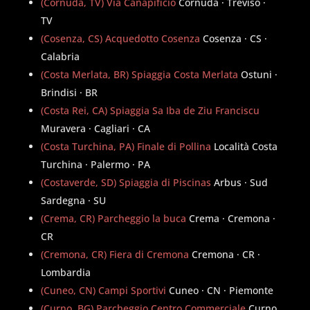
(Cornuda, TV) Via Canapificio
Cornuda · Treviso ·
TV
(Cosenza, CS) Acquedotto Cosenza
Cosenza · CS ·
Calabria
(Costa Merlata, BR) Spiaggia Costa Merlata
Ostuni ·
Brindisi · BR
(Costa Rei, CA) Spiaggia Sa Iba de Ziu Franciscu
Muravera · Cagliari · CA
(Costa Turchina, PA) Finale di Pollina
Località Costa
Turchina · Palermo · PA
(Costaverde, SD) Spiaggia di Piscinas
Arbus · Sud
Sardegna · SU
(Crema, CR) Parcheggio la buca
Crema · Cremona ·
CR
(Cremona, CR) Fiera di Cremona
Cremona · CR ·
Lombardia
(Cuneo, CN) Campi Sportivi
Cuneo · CN · Piemonte
(Curno, BG) Parcheggio Centro Commerciale
Curno