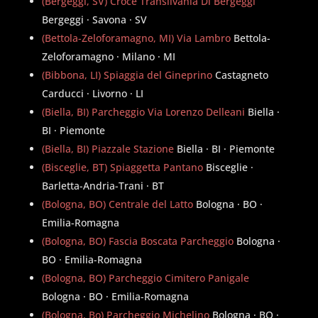
(Bergeggi, SV) Croce Transilvania Di Bergeggi
Bergeggi · Savona · SV
(Bettola-Zeloforamagno, MI) Via Lambro
Bettola-
Zeloforamagno · Milano · MI
(Bibbona, LI) Spiaggia del Gineprino
Castagneto
Carducci · Livorno · LI
(Biella, BI) Parcheggio Via Lorenzo Delleani
Biella ·
BI · Piemonte
(Biella, BI) Piazzale Stazione
Biella · BI · Piemonte
(Bisceglie, BT) Spiaggetta Pantano
Bisceglie ·
Barletta-Andria-Trani · BT
(Bologna, BO) Centrale del Latto
Bologna · BO ·
Emilia-Romagna
(Bologna, BO) Fascia Boscata Parcheggio
Bologna ·
BO · Emilia-Romagna
(Bologna, BO) Parcheggio Cimitero Panigale
Bologna · BO · Emilia-Romagna
(Bologna, Bo) Parcheggio Michelino
Bologna · BO ·