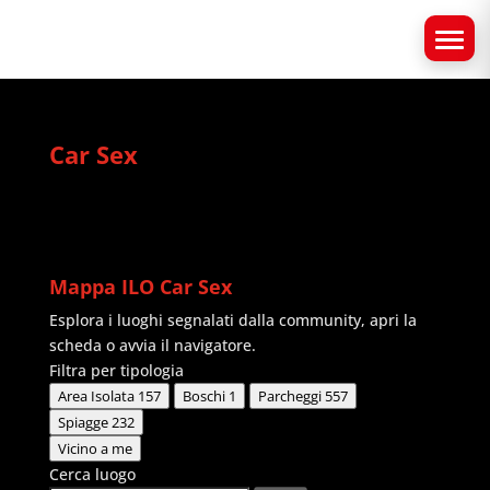
Car Sex
Mappa ILO Car Sex
Esplora i luoghi segnalati dalla community, apri la
scheda o avvia il navigatore.
Filtra per tipologia
Area Isolata
157
Boschi
1
Parcheggi
557
Spiagge
232
Vicino a me
Cerca luogo