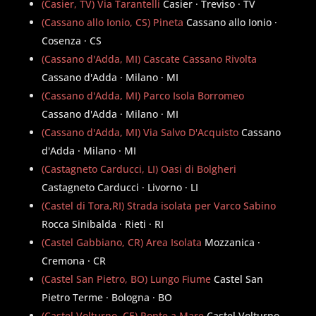
(Casier, TV) Via Tarantelli
Casier · Treviso · TV
(Cassano allo Ionio, CS) Pineta
Cassano allo Ionio ·
Cosenza · CS
(Cassano d'Adda, MI) Cascate Cassano Rivolta
Cassano d'Adda · Milano · MI
(Cassano d'Adda, MI) Parco Isola Borromeo
Cassano d'Adda · Milano · MI
(Cassano d'Adda, MI) Via Salvo D'Acquisto
Cassano
d'Adda · Milano · MI
(Castagneto Carducci, LI) Oasi di Bolgheri
Castagneto Carducci · Livorno · LI
(Castel di Tora,RI) Strada isolata per Varco Sabino
Rocca Sinibalda · Rieti · RI
(Castel Gabbiano, CR) Area Isolata
Mozzanica ·
Cremona · CR
(Castel San Pietro, BO) Lungo Fiume
Castel San
Pietro Terme · Bologna · BO
(Castel Volturno, CE) Ponte a Mare
Castel Volturno