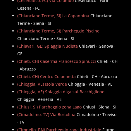
(Cesenatico, FC) Via Colombo
Cesenatico · Forlì-
Cesena · FC
(Chianciano Terme, SI) La Capannina
Chianciano
Terme · Siena · SI
(Chianciano Terme, SI) Parcheggio Piscine
Chianciano Terme · Siena · SI
(Chiavari, GE) Spiaggia Nudista
Chiavari · Genova ·
GE
(Chieti, CH) Caserma Francesco Spinucci
Chieti · CH
· Abruzzo
(Chieti, CH) Centro Colonnetta
Chieti · CH · Abruzzo
(Chioggia, VE) Isola Verde
Chioggia · Venezia · VE
(Chioggia, VE) Spiaggia diga sul Bacchiglione
Chioggia · Venezia · VE
(Chiusi, SI) Parcheggio zona Lago
Chiusi · Siena · SI
(Cimadolmo, TV) Via Bortolina
Cimadolmo · Treviso
· TV
(Cimpello, PN) Parcheggio zona industriale
Fiume