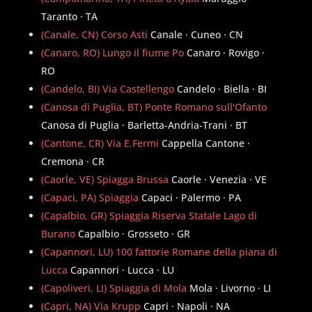
Taranto · TA
(Canale, CN) Corso Asti
Canale · Cuneo · CN
(Canaro, RO) Lungo il fiume Po
Canaro · Rovigo ·
RO
(Candelo, BI) Via Castellengo
Candelo · Biella · BI
(Canosa di Puglia, BT) Ponte Romano sull'Ofanto
Canosa di Puglia · Barletta-Andria-Trani · BT
(Cantone, CR) Via E.Fermi
Cappella Cantone ·
Cremona · CR
(Caorle, VE) Spiagga Brussa
Caorle · Venezia · VE
(Capaci, PA) Spiaggia
Capaci · Palermo · PA
(Capalbio, GR) Spiaggia Riserva Statale Lago di
Burano
Capalbio · Grosseto · GR
(Capannori, LU) 100 fattorie Romane della piana di
Lucca
Capannori · Lucca · LU
(Capoliveri, LI) Spiaggia di Mola
Mola · Livorno · LI
(Capri, NA) Via Krupp
Capri · Napoli · NA