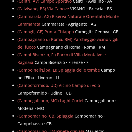
(Calitri, AV) Campo Sportivo
Calitri · Avellino · AV
(Calvisano, BS) Via Canove
VISANO · Brescia · BS
(Cammarata, AG) Riserva Naturale Orientata Monte
Cammarata
Cammarata · Agrigento · AG
(Camogli, GE) Punta Chiappa
Camogli · Genova · GE
(Campagnano di Roma, RM) Parcheggio vicino vigili
del fuoco
Campagnano di Roma · Roma · RM
(Campi Bisenzio, FI) Parco di Villa Montalvo e
Ragnaia
Campi Bisenzio · Firenze · FI
(Campo nell'Elba, LI) Spiaggia delle tombe
Campo
nell'Elba · Livorno · LI
(Campoformido, UD) Vicino Campo di volo
Campoformido · Udine · UD
(Campogalliano, MO) Laghi Curiel
Campogalliano ·
Modena · MO
(Campomarino, CB) Spiaggia
Campomarino ·
Campobasso · CB
(Campomarino, TA) Pineta d'Ayala
Maruggio ·