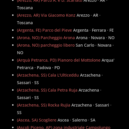
(Arezzo, AR) Parco A. e D. Scarlatti
Arezzo · AR ·
Toscana
(Arezzo, AR) Via Giacomo Konz
Arezzo · AR ·
Toscana
(Argenta, FE) Parco del Pieve
Argenta · Ferrara · FE
(Arona, NO) Parcheggio Arona
Arona · Novara · NO
(Arona, NO) parcheggio libero
San Carlo · Novara ·
NO
(Arquà Petrarca, PD) Pianoro del Mottolone
Arqua'
Petrarca · Padova · PD
(Arzachena, SS) Cala L'Ulticeddu
Arzachena ·
Sassari · SS
(Arzachena, SS) Cala Petra Ruja
Arzachena ·
Sassari · SS
(Arzachena, SS) Rocka Rujia
Arzachena · Sassari ·
SS
(Ascea, SA) Scogliere
Ascea · Salerno · SA
(Ascoli Piceno, AP) zona industriale Campolungo