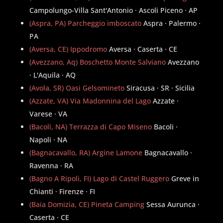
Campolungo-Villa Sant'Antonio · Ascoli Piceno · AP
(Aspra, PA) Parcheggio imboscato
Aspra · Palermo ·
PA
(Aversa, CE) Ippodromo
Aversa · Caserta · CE
(Avezzano, Aq) Boschetto Monte Salviano
Avezzano
· L'Aquila · AQ
(Avola, SR) Oasi Gelsomineto
Siracusa · SR · Sicilia
(Azzate, VA) Via Madonnina del Lago
Azzate ·
Varese · VA
(Bacoli, NA) Terrazza di Capo Miseno
Bacoli ·
Napoli · NA
(Bagnacavallo, RA) Argine Lamone
Bagnacavallo ·
Ravenna · RA
(Bagno A Ripoli, FI) Lago di Castel Ruggero
Greve in
Chianti · Firenze · FI
(Baia Domizia, CE) Pineta Camping
Sessa Aurunca ·
Caserta · CE