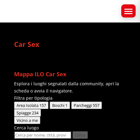
Car Sex
Mappa ILO Car Sex
Esplora i luoghi segnalati dalla community, apri la
scheda o avvia il navigatore.
Filtra per tipologia
Area Isolata
157
Boschi
1
Parcheggi
557
Spiagge
234
Vicino a me
Cerca luogo
Cerca