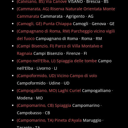
(Calvisano, BS) Via Canove
VISANO · Brescia · BS
(Cammarata, AG) Riserva Naturale Orientata Monte
Cammarata
Cammarata · Agrigento · AG
(Camogli, GE) Punta Chiappa
Camogli · Genova · GE
(Campagnano di Roma, RM) Parcheggio vicino vigili
del fuoco
Campagnano di Roma · Roma · RM
(Campi Bisenzio, FI) Parco di Villa Montalvo e
Ragnaia
Campi Bisenzio · Firenze · FI
(Campo nell'Elba, LI) Spiaggia delle tombe
Campo
nell'Elba · Livorno · LI
(Campoformido, UD) Vicino Campo di volo
Campoformido · Udine · UD
(Campogalliano, MO) Laghi Curiel
Campogalliano ·
Modena · MO
(Campomarino, CB) Spiaggia
Campomarino ·
Campobasso · CB
(Campomarino, TA) Pineta d'Ayala
Maruggio ·
Taranto · TA