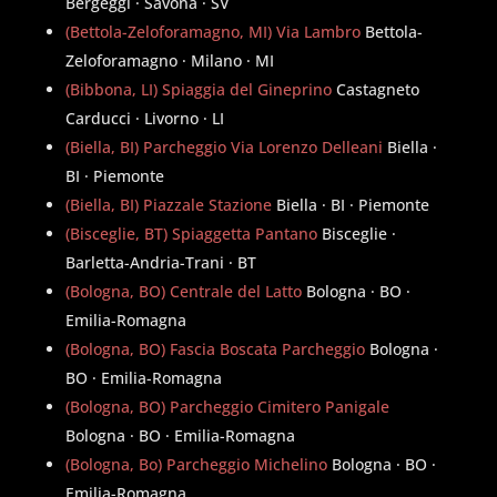
Bergeggi · Savona · SV
(Bettola-Zeloforamagno, MI) Via Lambro
Bettola-
Zeloforamagno · Milano · MI
(Bibbona, LI) Spiaggia del Gineprino
Castagneto
Carducci · Livorno · LI
(Biella, BI) Parcheggio Via Lorenzo Delleani
Biella ·
BI · Piemonte
(Biella, BI) Piazzale Stazione
Biella · BI · Piemonte
(Bisceglie, BT) Spiaggetta Pantano
Bisceglie ·
Barletta-Andria-Trani · BT
(Bologna, BO) Centrale del Latto
Bologna · BO ·
Emilia-Romagna
(Bologna, BO) Fascia Boscata Parcheggio
Bologna ·
BO · Emilia-Romagna
(Bologna, BO) Parcheggio Cimitero Panigale
Bologna · BO · Emilia-Romagna
(Bologna, Bo) Parcheggio Michelino
Bologna · BO ·
Emilia-Romagna