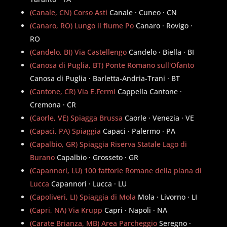
(Canale, CN) Corso Asti
Canale · Cuneo · CN
(Canaro, RO) Lungo il fiume Po
Canaro · Rovigo ·
RO
(Candelo, BI) Via Castellengo
Candelo · Biella · BI
(Canosa di Puglia, BT) Ponte Romano sull'Ofanto
Canosa di Puglia · Barletta-Andria-Trani · BT
(Cantone, CR) Via E.Fermi
Cappella Cantone ·
Cremona · CR
(Caorle, VE) Spiagga Brussa
Caorle · Venezia · VE
(Capaci, PA) Spiaggia
Capaci · Palermo · PA
(Capalbio, GR) Spiaggia Riserva Statale Lago di
Burano
Capalbio · Grosseto · GR
(Capannori, LU) 100 fattorie Romane della piana di
Lucca
Capannori · Lucca · LU
(Capoliveri, LI) Spiaggia di Mola
Mola · Livorno · LI
(Capri, NA) Via Krupp
Capri · Napoli · NA
(Carate Brianza, MB) Area Parcheggio
Seregno ·