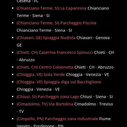
Cesena · FC
(Chianciano Terme, SI) La Capannina
Chianciano
Terme · Siena · SI
(Chianciano Terme, SI) Parcheggio Piscine
Chianciano Terme · Siena · SI
(Chiavari, GE) Spiaggia Nudista
Chiavari · Genova ·
GE
(Chieti, CH) Caserma Francesco Spinucci
Chieti · CH
· Abruzzo
(Chieti, CH) Centro Colonnetta
Chieti · CH · Abruzzo
(Chioggia, VE) Isola Verde
Chioggia · Venezia · VE
(Chioggia, VE) Spiaggia diga sul Bacchiglione
Chioggia · Venezia · VE
(Chiusi, SI) Parcheggio zona Lago
Chiusi · Siena · SI
(Cimadolmo, TV) Via Bortolina
Cimadolmo · Treviso
· TV
(Cimpello, PN) Parcheggio zona industriale
Fiume
Veneto · Pordenone · PN